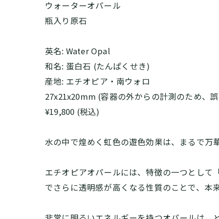
ウォーターオパール
瓶入り原石
英名: Water Opal
和名: 蛋白石 (たんぱくせき)
産地: エチオピア・南ウォロ
27x21x20mm (容器の外からの計測のため、
¥19,800 (税込)
水の中で煌めく虹色の遊色効果は、まるで万
エチオピアオパールには、特徴の一つとして「ハ
でさらに透明感が高くなる性質のことで、本
非常に明るいエネルギーを持つオパールは、