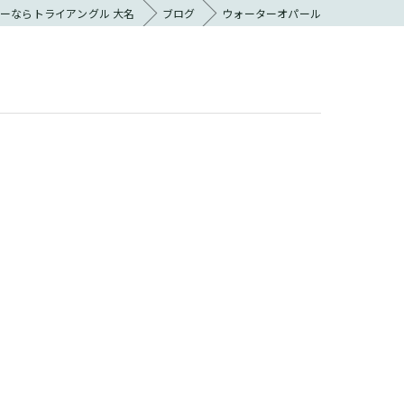
ーならトライアングル 大名
ブログ
ウォーターオパール