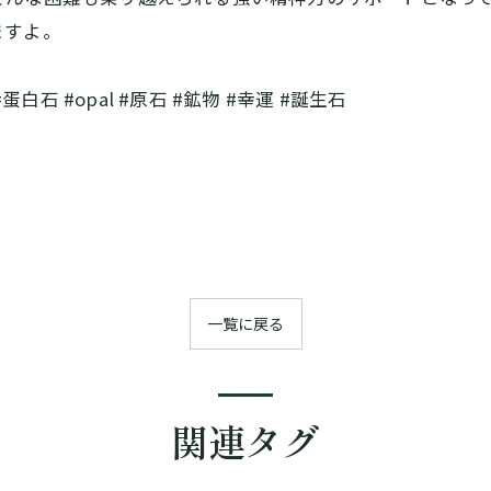
ますよ。
白石 #opal #原石 #鉱物 #幸運 #誕生石
一覧に戻る
関連タグ