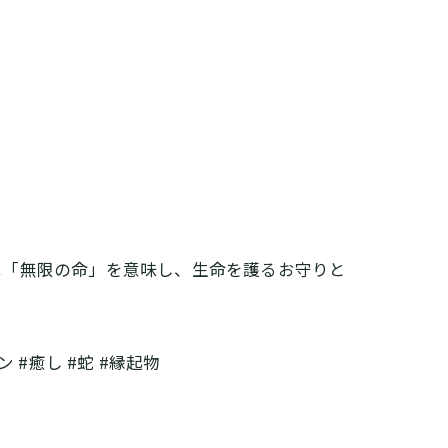
は「無限の命」を意味し、生命を護るお守りと
ン #癒し #蛇 #縁起物