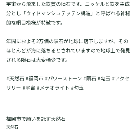
宇宙から飛来した鉄質の隕石です。ニッケルと鉄を主成
分とし「ウィドマンシュテッテン構造」と呼ばれる神秘
的な網目模様が特徴です。
年間におよそ2万個の隕石が地球に落下しますが、その
ほとんどが海に落ちるとされていますので地球上で発見
される隕石は大変稀少です。
#天然石 #福岡市 #パワーストーン #隕石 #勾玉 #アクセ
サリー #宇宙 #メテオライト #勾玉
福岡市で願いを託す天然石
天然石