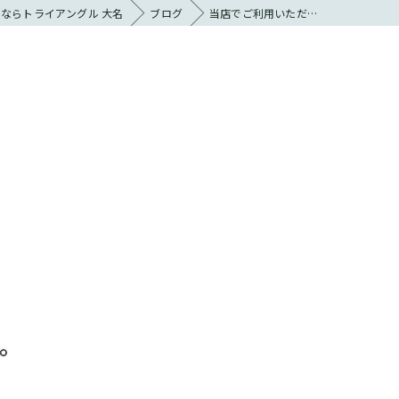
ならトライアングル 大名
ブログ
当店でご利用いただ…