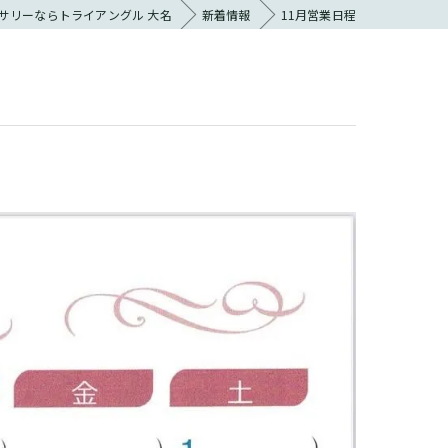
サリーならトライアングル 大名
新着情報
11月営業日程